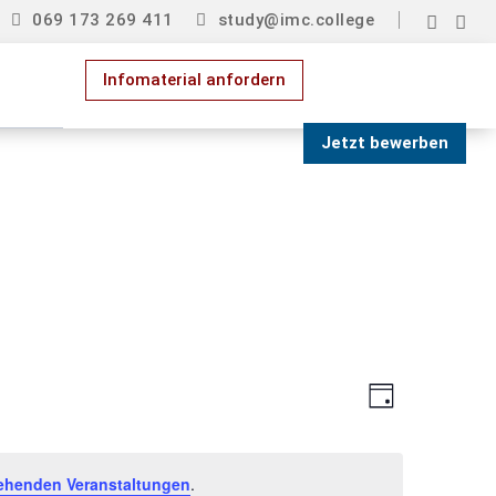
069 173 269 411
study@imc.college


Infomaterial anfordern
Jetzt bewerben
Ansich
Verans
Tag
Ansich
Navig
Naviga
ehenden Veranstaltungen
.