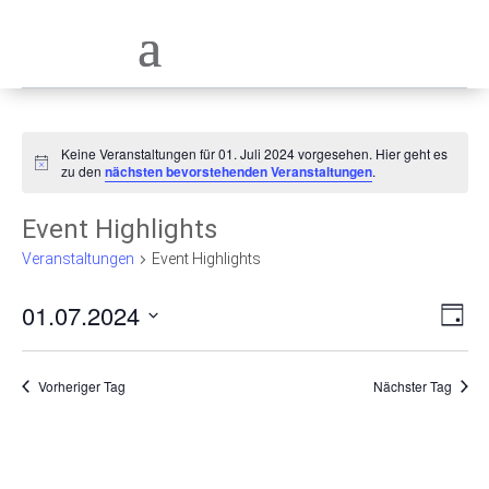
Keine Veranstaltungen für 01. Juli 2024 vorgesehen. Hier geht es
Hinweis
zu den
nächsten bevorstehenden Veranstaltungen
.
Event Highlights
Veranstaltungen
Event Highlights
Ans
Ve
01.07.2024
Tag
Nav
An
Datum
wählen.
Na
Vorheriger Tag
Nächster Tag