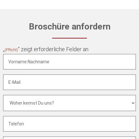
Broschüre anfordern
„
“ zeigt erforderliche Felder an
(Pflicht)
Vorname
Nachname
(Pflicht)
E-
Mail
(Pflicht)
Woher
kennst
Du
uns?
(Pflicht)
Telefon
(Pflicht)
Nachricht