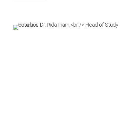
Marleen Rütgers |
Head of Study
Coaches
Du hast Fragen oder möchtest eine
persönliche Beratung? Dann kontaktiere uns
oder fordere Dir Dein Info-Material an.
Kostenlose Beratung