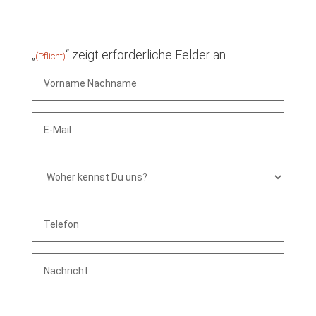
„
“ zeigt erforderliche Felder an
(Pflicht)
Vorname
Nachname
(Pflicht)
E-
Mail
(Pflicht)
Woher
kennst
Du
uns?
(Pflicht)
Telefon
(Pflicht)
Nachricht