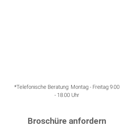
069 173269 411*
study@imc.college
*Telefonische Beratung: Montag - Freitag 9.00
- 18.00 Uhr
Broschüre anfordern