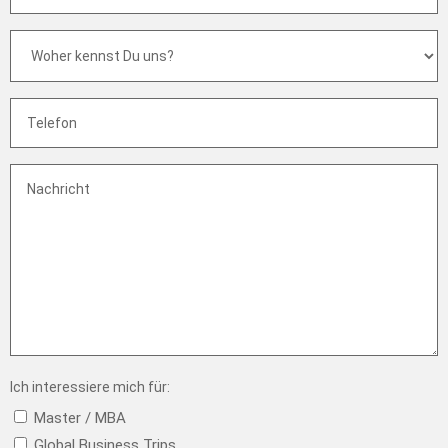
(Pflicht)
Woher
kennst
Du
uns?
(Pflicht)
Telefon
(Pflicht)
Nachricht
Ich interessiere mich für:
Master / MBA
Global Business Trips