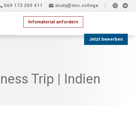
069 173 269 411
study@imc.college


Infomaterial anfordern
Jetzt bewerben
ness Trip | Indien