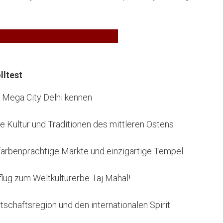
line Info-Session
lltest
er Mega City Delhi kennen
ie Kultur und Traditionen des mittleren Ostens
 farbenprächtige Märkte und einzigartige Tempel
sflug zum Weltkulturerbe Taj Mahal!
tschaftsregion und den internationalen Spirit