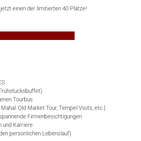
etzt einen der limitierten 40 Plätze!
Anmeldung
ES
Frühstücksbuffet)
genen Tourbus
 Mahal. Old Market Tour, Tempel Visits, etc.)
d spannende Firmenbesichtigungen
m und Karriere
 den persönlichen Lebenslauf)