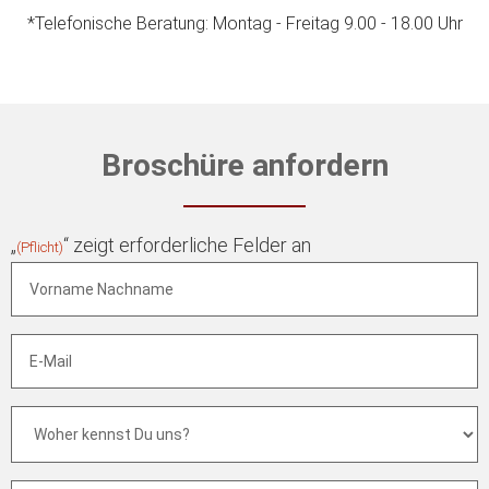
*Telefonische Beratung: Montag - Freitag 9.00 - 18.00 Uhr
Broschüre anfordern
„
“ zeigt erforderliche Felder an
(Pflicht)
Vorname
Nachname
(Pflicht)
E-
Mail
(Pflicht)
Woher
kennst
Du
uns?
(Pflicht)
Telefon