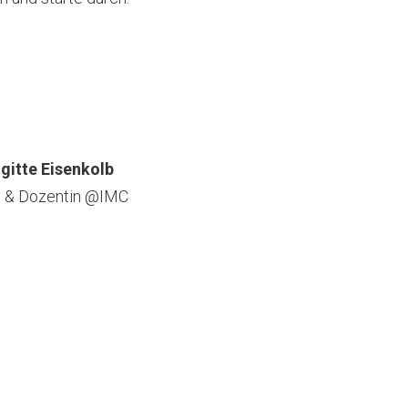
igitte Eisenkolb
 & Dozentin @IMC