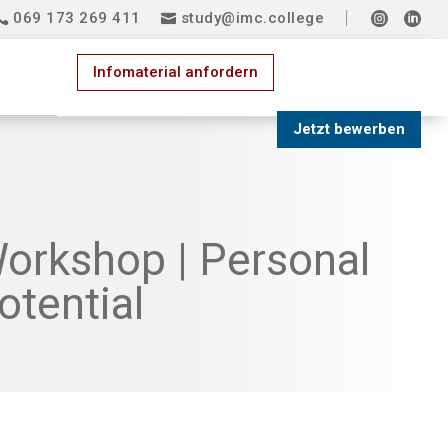
069 173 269 411
study@imc.college


Infomaterial anfordern
Jetzt bewerben
orkshop | Personal
otential