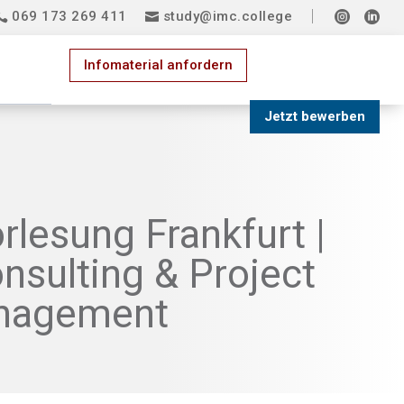
069 173 269 411
study@imc.college


Infomaterial anfordern
Jetzt bewerben
lesung Frankfurt |
nsulting & Project
nagement