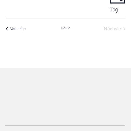
Tag
Heute
Nächste
Veranstaltungen
Vorherige
Veransta