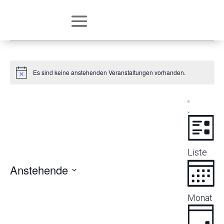
Es sind keine anstehenden Veranstaltungen vorhanden.
Hinweis
Ansic
Vera
Navig
Liste
Ansi
Navi
Liste
Anstehende
Datum
Monat
wählen.